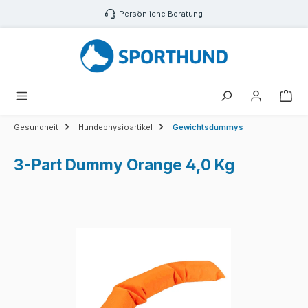
Zum Hauptinhalt springen
Persönliche Beratung
War
Gesundheit
Hundephysioartikel
Gewichtsdummys
3-Part Dummy Orange 4,0 Kg
Bildergalerie überspringen