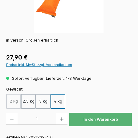
in versch. Größen erhältlich
Regulärer Preis:
27,90 €
Preise inkl. MwSt. zzgl. Versandkosten
Sofort verfügbar, Lieferzeit: 1-3 Werktage
auswählen
Gewicht
2 kg
2,5 kg
3 kg
4 kg
(Diese Option ist zurzeit nicht verfügbar.)
Produkt Anzahl: Gib den gewünschten Wert ein oder benutze die Schaltfläch
In den Warenkorb
Artikel-Nr.:
7021239-4,0