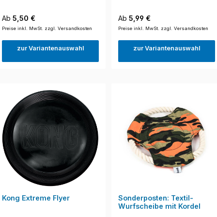
Regulärer Preis:
Regulärer Preis:
Ab
5,50 €
Ab
5,99 €
Preise inkl. MwSt. zzgl. Versandkosten
Preise inkl. MwSt. zzgl. Versandkosten
zur Variantenauswahl
zur Variantenauswahl
Kong Extreme Flyer
Sonderposten: Textil-
Wurfscheibe mit Kordel