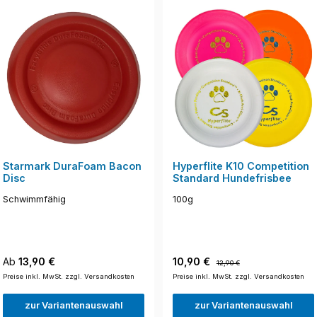
Starmark DuraFoam Bacon
Hyperflite K10 Competition
Disc
Standard Hundefrisbee
Schwimmfähig
100g
Regulärer Preis:
Verkaufspreis:
Regulärer Preis:
Ab
13,90 €
10,90 €
12,90 €
Preise inkl. MwSt. zzgl. Versandkosten
Preise inkl. MwSt. zzgl. Versandkosten
zur Variantenauswahl
zur Variantenauswahl