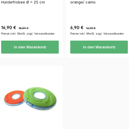
Hundefrisbee Ø = 25 cm
orange/ camo
Verkaufspreis:
Regulärer Preis:
Verkaufspreis:
Regulärer Preis:
16,90 €
6,90 €
18,59 €
12,90 €
Preise inkl. MwSt. zzgl. Versandkosten
Preise inkl. MwSt. zzgl. Versandkosten
In den Warenkorb
In den Warenkorb