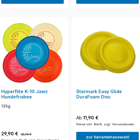
Hyperflite K-10 Jawz
Starmark Easy Glide
Hundefrisbee
DuraFoam Disc
135g
Regulärer Preis:
Ab
11,90 €
Preise inkl. MwSt. zzgl. Versandkosten
Verkaufspreis:
Regulärer Preis:
29,90 €
32,90 €
zur Variantenauswahl