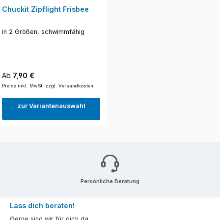
Chuckit Zipflight Frisbee
in 2 Größen, schwimmfähig
Regulärer Preis:
Ab
7,90 €
Preise inkl. MwSt. zzgl. Versandkosten
zur Variantenauswahl
Persönliche Beratung
Lass dich beraten!
Gerne sind wir für dich da.