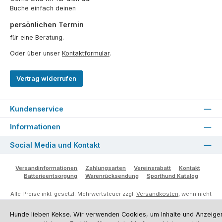
Buche einfach deinen
persönlichen Termin
für eine Beratung.
Oder über unser
Kontaktformular
.
Vertrag widerrufen
Kundenservice
Informationen
Social Media und Kontakt
Versandinformationen
Zahlungsarten
Vereinsrabatt
Kontakt
Batterieentsorgung
Warenrücksendung
Sporthund Katalog
Alle Preise inkl. gesetzl. Mehrwertsteuer zzgl.
Versandkosten
, wenn nicht
anders angegeben. Preise vor dem Login werden in Euro (DE) angezeigt.
Streichpreise = UVP-Preise. Abbildungen ähnlich. Änderungen
Hunde lieben Kekse. Wir verwenden Cookies, um Inhalte und Anzeige
vorbehalten.