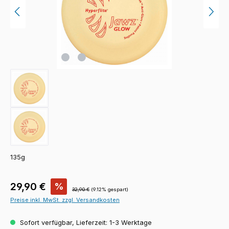
135g
Verkaufspreis:
29,90 €
%
Regulärer Preis:
32,90 €
(9.12% gespart)
Preise inkl. MwSt. zzgl. Versandkosten
Sofort verfügbar, Lieferzeit: 1-3 Werktage