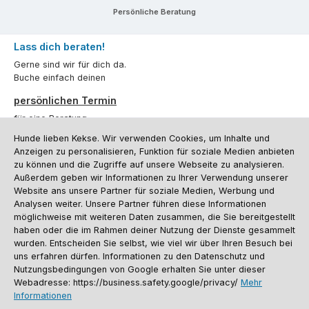
Persönliche Beratung
Lass dich beraten!
Gerne sind wir für dich da.
Buche einfach deinen
persönlichen Termin
für eine Beratung.
Hunde lieben Kekse. Wir verwenden Cookies, um Inhalte und
Oder über unser
Kontaktformular
.
Anzeigen zu personalisieren, Funktion für soziale Medien anbieten
zu können und die Zugriffe auf unsere Webseite zu analysieren.
Vertrag widerrufen
Außerdem geben wir Informationen zu Ihrer Verwendung unserer
Website ans unsere Partner für soziale Medien, Werbung und
Analysen weiter. Unsere Partner führen diese Informationen
möglichweise mit weiteren Daten zusammen, die Sie bereitgestellt
Kundenservice
haben oder die im Rahmen deiner Nutzung der Dienste gesammelt
Informationen
wurden. Entscheiden Sie selbst, wie viel wir über Ihren Besuch bei
uns erfahren dürfen. Informationen zu den Datenschutz und
Social Media und Kontakt
Nutzungsbedingungen von Google erhalten Sie unter dieser
Webadresse: https://business.safety.google/privacy/
Mehr
Informationen
Versandinformationen
Zahlungsarten
Vereinsrabatt
Kontakt