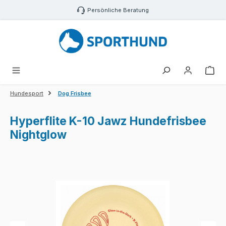
Zum Hauptinhalt springen
Persönliche Beratung
War
Hundesport
Dog Frisbee
Hyperflite K-10 Jawz Hundefrisbee
Nightglow
Bildergalerie überspringen