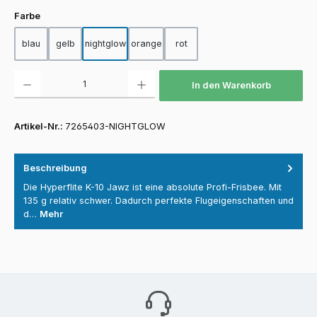
auswählen
Farbe
blau
gelb
nightglow
orange
rot
Produkt Anzahl: Gib den gewünschten Wert ein oder benutze die Schaltfläch
In den Warenkorb
Artikel-Nr.:
7265403-NIGHTGLOW
Beschreibung
Die Hyperflite K-10 Jawz ist eine absolute Profi-Frisbee. Mit
135 g relativ schwer. Dadurch perfekte Flugeigenschaften und
d…
Mehr