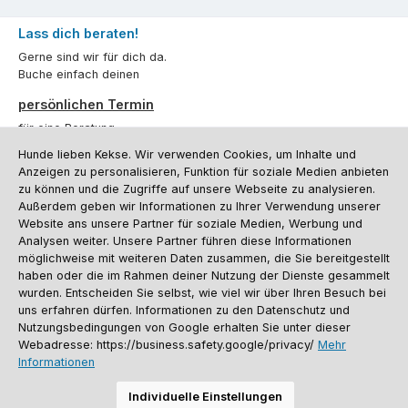
Lass dich beraten!
Gerne sind wir für dich da.
Buche einfach deinen
persönlichen Termin
für eine Beratung.
Hunde lieben Kekse. Wir verwenden Cookies, um Inhalte und
Oder über unser
Kontaktformular
.
Anzeigen zu personalisieren, Funktion für soziale Medien anbieten
zu können und die Zugriffe auf unsere Webseite zu analysieren.
Vertrag widerrufen
Außerdem geben wir Informationen zu Ihrer Verwendung unserer
Website ans unsere Partner für soziale Medien, Werbung und
Analysen weiter. Unsere Partner führen diese Informationen
möglichweise mit weiteren Daten zusammen, die Sie bereitgestellt
Kundenservice
haben oder die im Rahmen deiner Nutzung der Dienste gesammelt
Informationen
wurden. Entscheiden Sie selbst, wie viel wir über Ihren Besuch bei
uns erfahren dürfen. Informationen zu den Datenschutz und
Social Media und Kontakt
Nutzungsbedingungen von Google erhalten Sie unter dieser
Webadresse: https://business.safety.google/privacy/
Mehr
Informationen
Versandinformationen
Zahlungsarten
Vereinsrabatt
Kontakt
Batterieentsorgung
Warenrücksendung
Sporthund Katalog
Individuelle Einstellungen