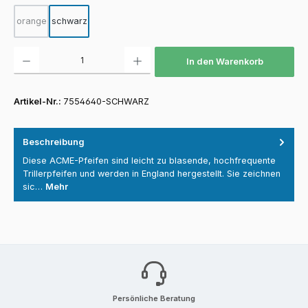
orange
schwarz
(Diese Option ist zurzeit nicht verfügbar.)
Produkt Anzahl: Gib den gewünschten Wert ein oder benutze die Schaltfläch
In den Warenkorb
Artikel-Nr.:
7554640-SCHWARZ
Beschreibung
Diese ACME-Pfeifen sind leicht zu blasende, hochfrequente
Trillerpfeifen und werden in England hergestellt. Sie zeichnen
sic…
Mehr
Persönliche Beratung