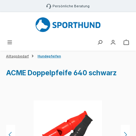
Zum Hauptinhalt springen
Persönliche Beratung
War
Alltagsbedarf
Hundepfeifen
ACME Doppelpfeife 640 schwarz
Bildergalerie überspringen