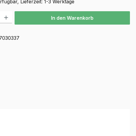
fügbar, Lieferzeit: 1-3 Werktage
l: Gib den gewünschten Wert ein oder benutze die Schaltflächen u
In den Warenkorb
7030337