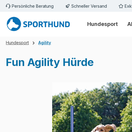
Persönliche Beratung
Schneller Versand
Exk
m Hauptinhalt springen
Zur Suche springen
Zur Hauptnavigation springen
Hundesport
A
Hundesport
Agility
Fun Agility Hürde
Bildergalerie überspringen