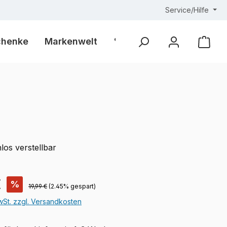
Service/Hilfe
chenke
Markenwelt
% Outlet %
Ware
los verstellbar
is:
€
%
Regulärer Preis:
19,99 €
(2.45% gespart)
MwSt. zzgl. Versandkosten