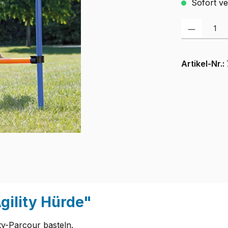
Sofort ver
Produkt Anzah
Artikel-Nr.:
gility Hürde"
ity-Parcour basteln.