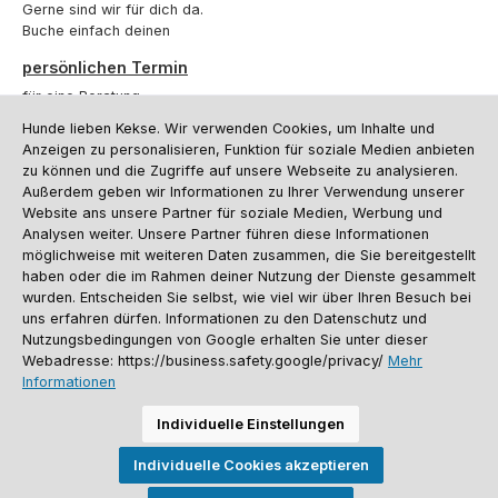
Gerne sind wir für dich da.
Buche einfach deinen
persönlichen Termin
für eine Beratung.
Hunde lieben Kekse. Wir verwenden Cookies, um Inhalte und
Oder über unser
Kontaktformular
.
Anzeigen zu personalisieren, Funktion für soziale Medien anbieten
zu können und die Zugriffe auf unsere Webseite zu analysieren.
Vertrag widerrufen
Außerdem geben wir Informationen zu Ihrer Verwendung unserer
Website ans unsere Partner für soziale Medien, Werbung und
Analysen weiter. Unsere Partner führen diese Informationen
möglichweise mit weiteren Daten zusammen, die Sie bereitgestellt
Kundenservice
haben oder die im Rahmen deiner Nutzung der Dienste gesammelt
Informationen
wurden. Entscheiden Sie selbst, wie viel wir über Ihren Besuch bei
uns erfahren dürfen. Informationen zu den Datenschutz und
Social Media und Kontakt
Nutzungsbedingungen von Google erhalten Sie unter dieser
Webadresse: https://business.safety.google/privacy/
Mehr
Informationen
Versandinformationen
Zahlungsarten
Vereinsrabatt
Kontakt
Batterieentsorgung
Warenrücksendung
Sporthund Katalog
Individuelle Einstellungen
Alle Preise inkl. gesetzl. Mehrwertsteuer zzgl.
Versandkosten
, wenn nicht
Individuelle Cookies akzeptieren
anders angegeben. Preise vor dem Login werden in Euro (DE) angezeigt.
Streichpreise = UVP-Preise. Abbildungen ähnlich. Änderungen