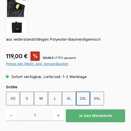
aus widerstandsfähigen Polyester-Baumwollgemisch
Verkaufspreis:
119,00 €
%
Regulärer Preis:
129,00 €
(7.75% gespart)
Preise inkl. MwSt. zzgl. Versandkosten
Sofort verfügbar, Lieferzeit: 1-3 Werktage
auswählen
Größe
XS
S
M
L
XL
2XL
3XL
Produkt Anzahl: Gib den gewünschten Wert ein oder benutze die Schaltfläch
In den Warenkorb