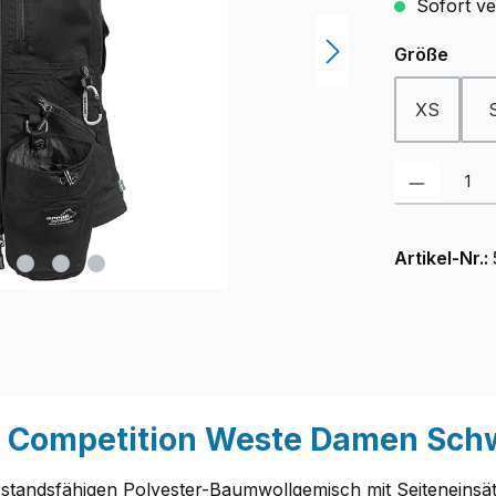
Sofort ver
ausw
Größe
XS
Produkt Anzah
Artikel-Nr.:
k Competition Weste Damen Sch
standsfähigen Polyester-Baumwollgemisch mit Seiteneinsätz