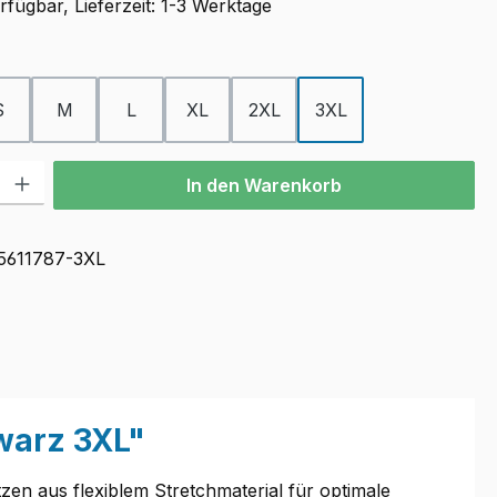
fügbar, Lieferzeit: 1-3 Werktage
ählen
S
M
L
XL
2XL
3XL
l: Gib den gewünschten Wert ein oder benutze die Schaltflächen u
In den Warenkorb
5611787-3XL
warz 3XL"
en aus flexiblem Stretchmaterial für optimale