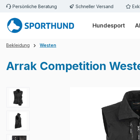
Persönliche Beratung
Schneller Versand
Exk
m Hauptinhalt springen
Zur Suche springen
Zur Hauptnavigation springen
Hundesport
A
Bekleidung
Westen
Arrak Competition Wes
Bildergalerie überspringen