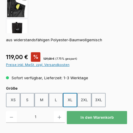
aus widerstandsfähigen Polyester-Baumwollgemisch
Verkaufspreis:
119,00 €
%
Regulärer Preis:
129,00 €
(7.75% gespart)
Preise inkl. MwSt. zzgl. Versandkosten
Sofort verfügbar, Lieferzeit: 1-3 Werktage
auswählen
Größe
XS
S
M
L
XL
2XL
3XL
Produkt Anzahl: Gib den gewünschten Wert ein oder benutze die Schaltfläch
In den Warenkorb