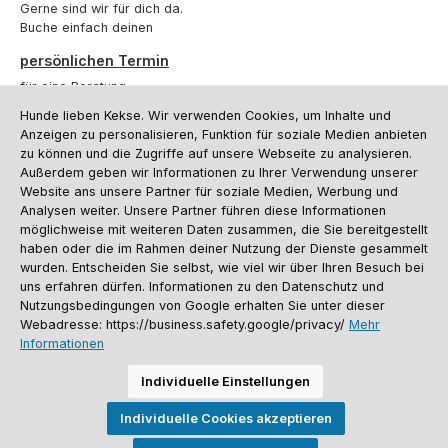
Gerne sind wir für dich da.
Buche einfach deinen
persönlichen Termin
für eine Beratung.
Hunde lieben Kekse. Wir verwenden Cookies, um Inhalte und
Oder über unser
Kontaktformular
.
Anzeigen zu personalisieren, Funktion für soziale Medien anbieten
zu können und die Zugriffe auf unsere Webseite zu analysieren.
Vertrag widerrufen
Außerdem geben wir Informationen zu Ihrer Verwendung unserer
Website ans unsere Partner für soziale Medien, Werbung und
Analysen weiter. Unsere Partner führen diese Informationen
möglichweise mit weiteren Daten zusammen, die Sie bereitgestellt
Kundenservice
haben oder die im Rahmen deiner Nutzung der Dienste gesammelt
Informationen
wurden. Entscheiden Sie selbst, wie viel wir über Ihren Besuch bei
uns erfahren dürfen. Informationen zu den Datenschutz und
Social Media und Kontakt
Nutzungsbedingungen von Google erhalten Sie unter dieser
Webadresse: https://business.safety.google/privacy/
Mehr
Informationen
Versandinformationen
Zahlungsarten
Vereinsrabatt
Kontakt
Batterieentsorgung
Warenrücksendung
Sporthund Katalog
Individuelle Einstellungen
Alle Preise inkl. gesetzl. Mehrwertsteuer zzgl.
Versandkosten
, wenn nicht
Individuelle Cookies akzeptieren
anders angegeben. Preise vor dem Login werden in Euro (DE) angezeigt.
Streichpreise = UVP-Preise. Abbildungen ähnlich. Änderungen