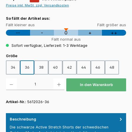
Preise inkl. MwSt. zzgl. Versandkosten
So fällt der Artikel aus:
Fällt kleiner aus
Fällt größer aus
--
-
0
+
++
Fällt normal aus
Sofort verfügbar, Lieferzeit: 1-3 Werktage
auswählen
Größe
34
36
38
40
42
44
46
48
Produkt Anzahl: Gib den gewünschten Wert ein oder benutze die Schaltfläch
In den Warenkorb
Artikel-Nr.:
5612026-36
Beschreibung
Die schwarze Active Stretch Shorts der schwedischen