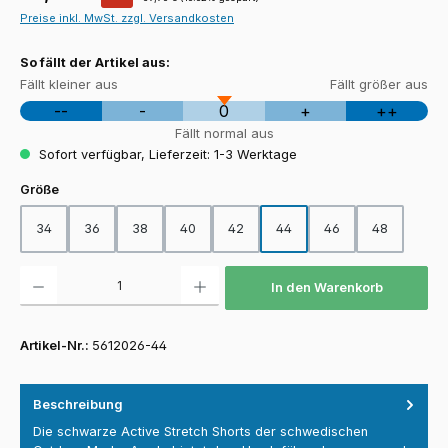
Preise inkl. MwSt. zzgl. Versandkosten
So fällt der Artikel aus:
Fällt kleiner aus
Fällt größer aus
--
-
0
+
++
Fällt normal aus
Sofort verfügbar, Lieferzeit: 1-3 Werktage
auswählen
Größe
34
36
38
40
42
44
46
48
Produkt Anzahl: Gib den gewünschten Wert ein oder benutze die Schaltfläch
In den Warenkorb
Artikel-Nr.:
5612026-44
Beschreibung
Die schwarze Active Stretch Shorts der schwedischen