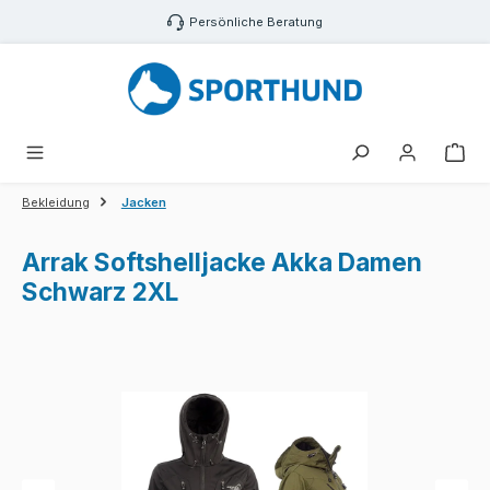
Zum Hauptinhalt springen
Persönliche Beratung
War
Bekleidung
Jacken
Arrak Softshelljacke Akka Damen
Schwarz 2XL
Bildergalerie überspringen