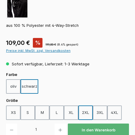
aus 100 % Polyester mit 4-Way-Stretch
Verkaufspreis:
109,00 €
%
Regulärer Preis:
119,00 €
(8.4% gespart)
Preise inkl. MwSt. zzgl. Versandkosten
Sofort verfügbar, Lieferzeit: 1-3 Werktage
auswählen
Farbe
oliv
schwarz
auswählen
Größe
XS
S
M
L
XL
2XL
3XL
4XL
Produkt Anzahl: Gib den gewünschten Wert ein oder benutze die Schaltfläch
In den Warenkorb