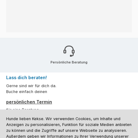
Persönliche Beratung
Lass dich beraten!
Gerne sind wir für dich da.
Buche einfach deinen
persönlichen Termin
für eine Beratung.
Hunde lieben Kekse. Wir verwenden Cookies, um Inhalte und
Oder über unser
Kontaktformular
.
Anzeigen zu personalisieren, Funktion für soziale Medien anbieten
zu können und die Zugriffe auf unsere Webseite zu analysieren.
Vertrag widerrufen
Außerdem geben wir Informationen zu Ihrer Verwendung unserer