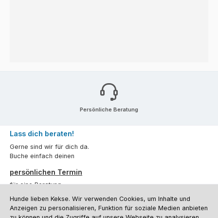
Persönliche Beratung
Lass dich beraten!
Gerne sind wir für dich da.
Buche einfach deinen
persönlichen Termin
für eine Beratung.
Hunde lieben Kekse. Wir verwenden Cookies, um Inhalte und
Oder über unser
Kontaktformular
.
Anzeigen zu personalisieren, Funktion für soziale Medien anbieten
zu können und die Zugriffe auf unsere Webseite zu analysieren.