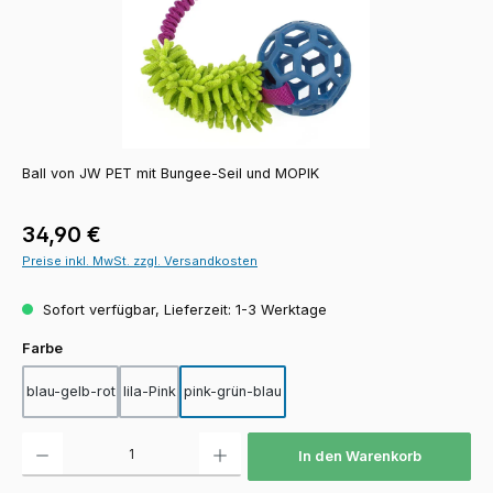
Ball von JW PET mit Bungee-Seil und MOPIK
Regulärer Preis:
34,90 €
Preise inkl. MwSt. zzgl. Versandkosten
Sofort verfügbar, Lieferzeit: 1-3 Werktage
auswählen
Farbe
blau-gelb-rot
lila-Pink
pink-grün-blau
Produkt Anzahl: Gib den gewünschten Wert ein oder benutze die Schaltfläch
In den Warenkorb