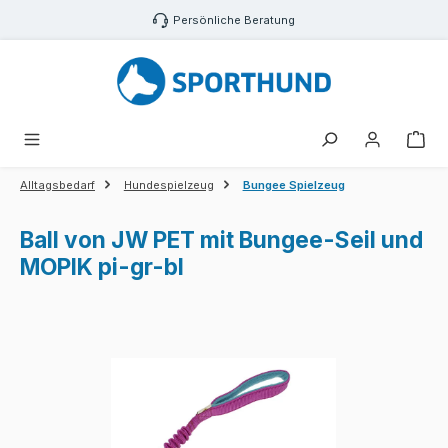
Zum Hauptinhalt springen
Persönliche Beratung
War
Alltagsbedarf
Hundespielzeug
Bungee Spielzeug
Ball von JW PET mit Bungee-Seil und
MOPIK pi-gr-bl
Bildergalerie überspringen