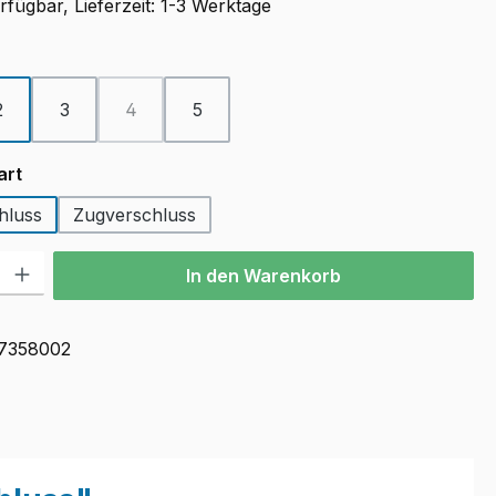
fügbar, Lieferzeit: 1-3 Werktage
ählen
2
3
4
5
(Diese Option ist zurzeit nicht verfügbar.)
auswählen
art
hluss
Zugverschluss
l: Gib den gewünschten Wert ein oder benutze die Schaltflächen u
In den Warenkorb
7358002