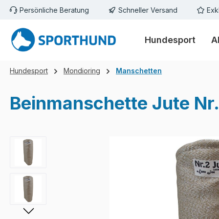
Persönliche Beratung
Schneller Versand
Exk
m Hauptinhalt springen
Zur Suche springen
Zur Hauptnavigation springen
Hundesport
A
Hundesport
Mondioring
Manschetten
Beinmanschette Jute Nr.
Bildergalerie überspringen