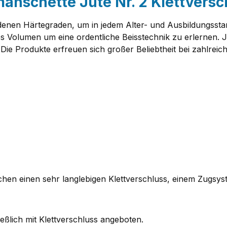
anschette Jute Nr. 2 Klettversc
enen Härtegraden, um in jedem Alter- und Ausbildungsstand
s Volumen um eine ordentliche Beisstechnik zu erlernen. J
ie Produkte erfreuen sich großer Beliebtheit bei zahlreic
hen einen sehr langlebigen Klettverschluss, einem Zugsys
ßlich mit Klettverschluss angeboten.