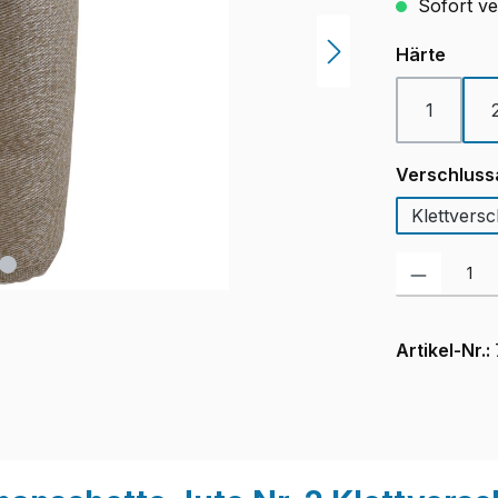
Sofort ver
ausw
Härte
1
Verschluss
Klettversc
Produkt Anzah
Artikel-Nr.: