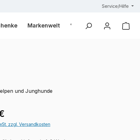
Service/Hilfe
chenke
Markenwelt
% Outlet %
Ware
Welpen und Junghunde
eis:
 €
MwSt. zzgl. Versandkosten