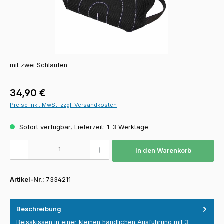
mit zwei Schlaufen
Regulärer Preis:
34,90 €
Preise inkl. MwSt. zzgl. Versandkosten
Sofort verfügbar, Lieferzeit: 1-3 Werktage
Produkt Anzahl: Gib den gewünschten Wert ein oder benutze die Schaltfläch
In den Warenkorb
Artikel-Nr.:
7334211
Beschreibung
Beisskissen in einer kleinen handlichen Ausführung mit 3