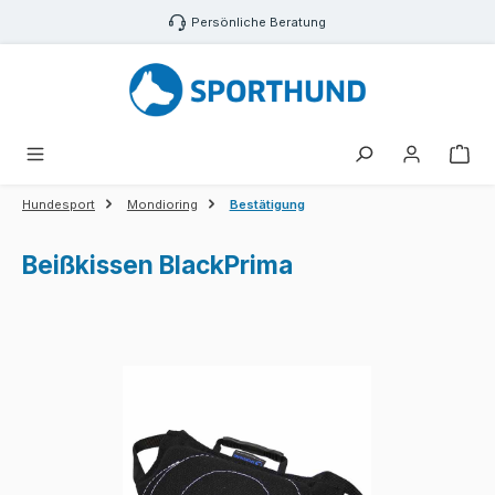
Zum Hauptinhalt springen
Persönliche Beratung
War
Hundesport
Mondioring
Bestätigung
Beißkissen BlackPrima
Bildergalerie überspringen