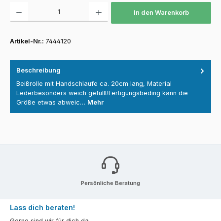
Produkt Anzahl: Gib den gewünschten Wert ein oder benutze die Schaltfläch
In den Warenkorb
Artikel-Nr.:
7444120
Beschreibung
Beißrolle mit Handschlaufe ca. 20cm lang, Material
Lederbesonders weich gefüllt!Fertigungsbeding kann die
Größe etwas abweic…
Mehr
Persönliche Beratung
Lass dich beraten!
Gerne sind wir für dich da.