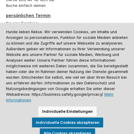
Buche einfach deinen
persönlichen Termin
für eine Beratung.
Hunde lieben Kekse. Wir verwenden Cookies, um Inhalte und
Oder über unser
Kontaktformular
.
Anzeigen zu personalisieren, Funktion für soziale Medien anbieten
zu können und die Zugriffe auf unsere Webseite zu analysieren.
Vertrag widerrufen
Außerdem geben wir Informationen zu Ihrer Verwendung unserer
Website ans unsere Partner für soziale Medien, Werbung und
Analysen weiter. Unsere Partner führen diese Informationen
möglichweise mit weiteren Daten zusammen, die Sie bereitgestellt
Kundenservice
haben oder die im Rahmen deiner Nutzung der Dienste gesammelt
Informationen
wurden. Entscheiden Sie selbst, wie viel wir über Ihren Besuch bei
uns erfahren dürfen. Informationen zu den Datenschutz und
Social Media und Kontakt
Nutzungsbedingungen von Google erhalten Sie unter dieser
Webadresse: https://business.safety.google/privacy/
Mehr
Informationen
Versandinformationen
Zahlungsarten
Vereinsrabatt
Kontakt
Batterieentsorgung
Warenrücksendung
Sporthund Katalog
Individuelle Einstellungen
Alle Preise inkl. gesetzl. Mehrwertsteuer zzgl.
Versandkosten
, wenn nicht
Individuelle Cookies akzeptieren
anders angegeben. Preise vor dem Login werden in Euro (DE) angezeigt.
Streichpreise = UVP-Preise. Abbildungen ähnlich. Änderungen
vorbehalten.
Alle Cookies akzeptieren