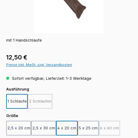
mit 1 Handschlaufe
Regulärer Preis:
12,50 €
Preise inkl. MwSt. zzgl. Versandkosten
Sofort verfügbar, Lieferzeit: 1-3 Werktage
auswählen
Ausführung
1 Schlaufe
2 Schlaufen
(Diese Option ist zurzeit nicht verfügbar.)
auswählen
Größe
2,5 x 20 cm
2,5 x 30 cm
4 x 20 cm
5 x 25 cm
6 x 60 cm
(Diese Option ist