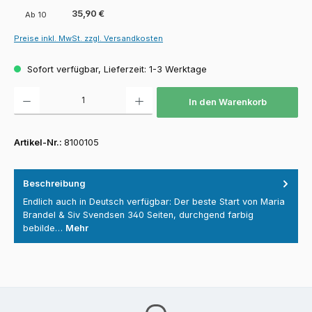
35,90 €
Ab
10
Preise inkl. MwSt. zzgl. Versandkosten
Sofort verfügbar, Lieferzeit: 1-3 Werktage
Produkt Anzahl: Gib den gewünschten Wert ein oder benutze die Schaltfläch
In den Warenkorb
Artikel-Nr.:
8100105
Beschreibung
Endlich auch in Deutsch verfügbar: Der beste Start von Maria
Brandel & Siv Svendsen 340 Seiten, durchgend farbig
bebilde…
Mehr