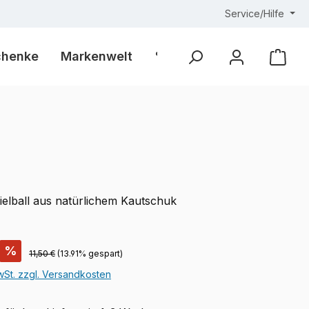
Service/Hilfe
chenke
Markenwelt
% Outlet %
Ware
ielball aus natürlichem Kautschuk
is:
%
Regulärer Preis:
11,50 €
(13.91% gespart)
MwSt. zzgl. Versandkosten