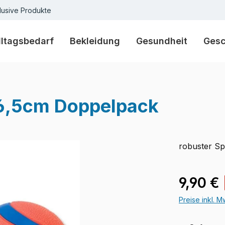
lusive Produkte
lltagsbedarf
Bekleidung
Gesundheit
Ges
M 6,5cm Doppelpack
robuster Sp
Verkaufspre
9,90 €
Preise inkl. 