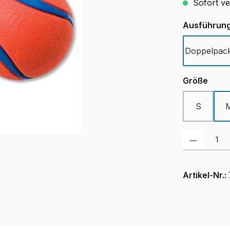
Sofort ver
Ausführun
Doppelpac
ausw
Größe
S
Produkt Anzah
Artikel-Nr.: