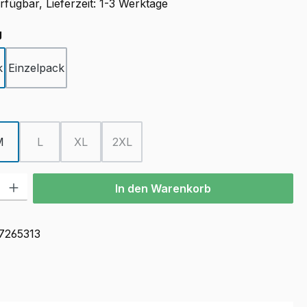
fügbar, Lieferzeit: 1-3 Werktage
auswählen
g
k
Einzelpack
ählen
M
L
XL
2XL
(Diese Option ist zurzeit nicht verfügbar.)
(Diese Option ist zurzeit nicht verfügbar.)
(Diese Option ist zurzeit nicht verfügbar.)
l: Gib den gewünschten Wert ein oder benutze die Schaltflächen u
In den Warenkorb
7265313