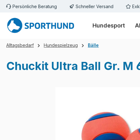
Persönliche Beratung
Schneller Versand
Exk
m Hauptinhalt springen
Zur Suche springen
Zur Hauptnavigation springen
Hundesport
A
Alltagsbedarf
Hundespielzeug
Bälle
Chuckit Ultra Ball Gr. 
Bildergalerie überspringen