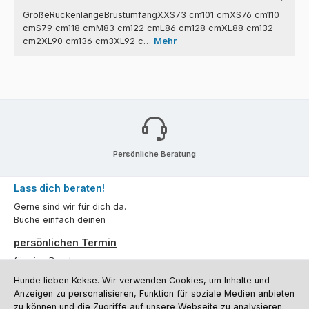
GrößeRückenlängeBrustumfangXXS73 cm101 cmXS76 cm110
cmS79 cm118 cmM83 cm122 cmL86 cm128 cmXL88 cm132
cm2XL90 cm136 cm3XL92 c…
Mehr
Persönliche Beratung
Lass dich beraten!
Gerne sind wir für dich da.
Buche einfach deinen
persönlichen Termin
für eine Beratung.
Hunde lieben Kekse. Wir verwenden Cookies, um Inhalte und
Oder über unser
Kontaktformular
.
Anzeigen zu personalisieren, Funktion für soziale Medien anbieten
zu können und die Zugriffe auf unsere Webseite zu analysieren.