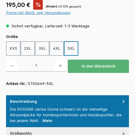
Verkaufspreis:
195,00 €
%
Regulärer Preis:
399,00 €
(51.13% gespart)
Preise inkl. MwSt. zzgl. Versandkosten
Sofort verfügbar, Lieferzeit: 1-3 Werktage
auswählen
Größe
XXS
2XL
3XL
4XL
5XL
Produkt Anzahl: Gib den gewünschten Wert ein oder benutze die Schaltfläch
In den Warenkorb
Artikel-Nr.:
5700649-5XL
Beschreibung
Die DOGGER Jacke Goma schwarz ist die vielseitige
Allroundjacke für Hundesportlerinnen und Hundesportler, die
bei jedem Wett…
Mehr
Größeninfo