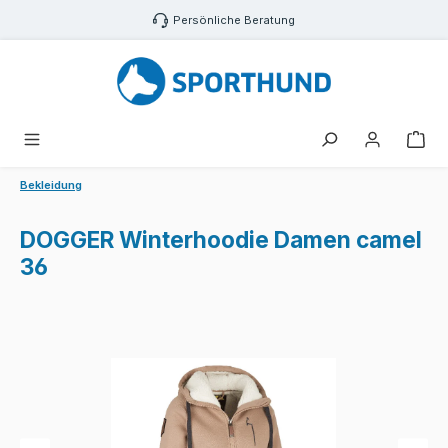
Zum Hauptinhalt springen
Persönliche Beratung
War
Bekleidung
DOGGER Winterhoodie Damen camel
36
Bildergalerie überspringen