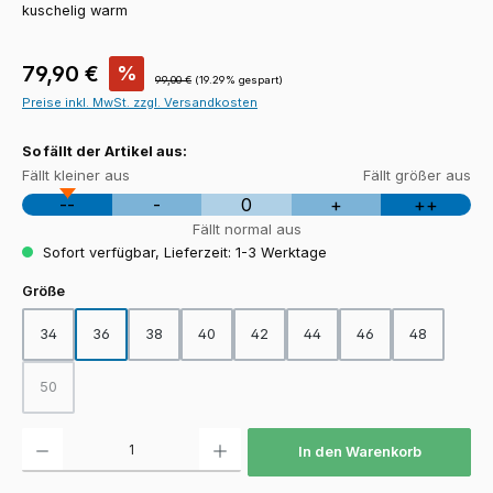
kuschelig warm
Verkaufspreis:
79,90 €
%
Regulärer Preis:
99,00 €
(19.29% gespart)
Preise inkl. MwSt. zzgl. Versandkosten
So fällt der Artikel aus:
Fällt kleiner aus
Fällt größer aus
--
-
0
+
++
Fällt normal aus
Sofort verfügbar, Lieferzeit: 1-3 Werktage
auswählen
Größe
34
36
38
40
42
44
46
48
50
(Diese Option ist zurzeit nicht verfügbar.)
Produkt Anzahl: Gib den gewünschten Wert ein oder benutze die Schaltfläch
In den Warenkorb