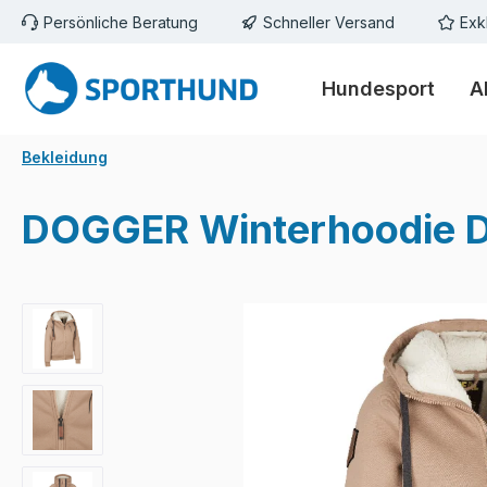
Persönliche Beratung
Schneller Versand
Exk
m Hauptinhalt springen
Zur Suche springen
Zur Hauptnavigation springen
Hundesport
A
Bekleidung
DOGGER Winterhoodie 
Bildergalerie überspringen