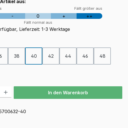
 Artikel aus:
us
Fällt größer aus
-
0
+
++
Fällt normal aus
fügbar, Lieferzeit: 1-3 Werktage
ählen
6
38
40
42
44
46
48
ion ist zurzeit nicht verfügbar.)
l: Gib den gewünschten Wert ein oder benutze die Schaltflächen u
In den Warenkorb
5700632-40