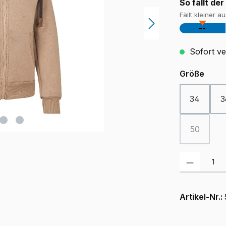
So fällt der
Fällt kleiner a
--
Sofort ver
ausw
Größe
34
3
50
(Diese Opt
Produkt Anzah
Artikel-Nr.: