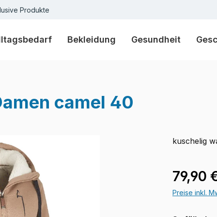
lusive Produkte
lltagsbedarf
Bekleidung
Gesundheit
Ges
Damen camel 40
kuschelig 
Verkaufspre
79,90 
Preise inkl. 