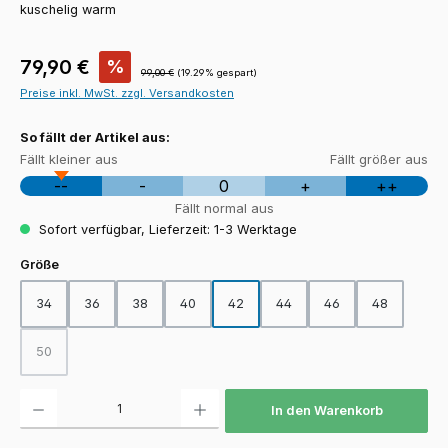
kuschelig warm
Verkaufspreis:
79,90 €
%
Regulärer Preis:
99,00 €
(19.29% gespart)
Preise inkl. MwSt. zzgl. Versandkosten
So fällt der Artikel aus:
Fällt kleiner aus
Fällt größer aus
--
-
0
+
++
Fällt normal aus
Sofort verfügbar, Lieferzeit: 1-3 Werktage
auswählen
Größe
34
36
38
40
42
44
46
48
50
(Diese Option ist zurzeit nicht verfügbar.)
Produkt Anzahl: Gib den gewünschten Wert ein oder benutze die Schaltfläch
In den Warenkorb