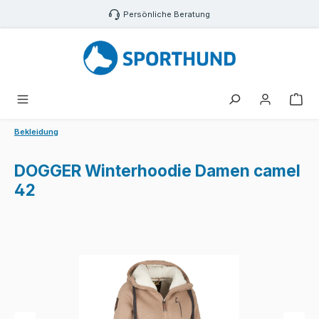
Zum Hauptinhalt springen
Persönliche Beratung
War
Bekleidung
DOGGER Winterhoodie Damen camel
42
Bildergalerie überspringen