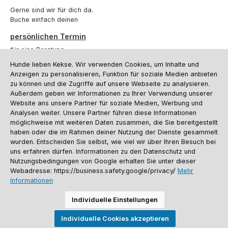
Gerne sind wir für dich da.
Buche einfach deinen
persönlichen Termin
für eine Beratung.
Hunde lieben Kekse. Wir verwenden Cookies, um Inhalte und
Oder über unser
Kontaktformular
.
Anzeigen zu personalisieren, Funktion für soziale Medien anbieten
zu können und die Zugriffe auf unsere Webseite zu analysieren.
Vertrag widerrufen
Außerdem geben wir Informationen zu Ihrer Verwendung unserer
Website ans unsere Partner für soziale Medien, Werbung und
Analysen weiter. Unsere Partner führen diese Informationen
möglichweise mit weiteren Daten zusammen, die Sie bereitgestellt
Kundenservice
haben oder die im Rahmen deiner Nutzung der Dienste gesammelt
Informationen
wurden. Entscheiden Sie selbst, wie viel wir über Ihren Besuch bei
uns erfahren dürfen. Informationen zu den Datenschutz und
Social Media und Kontakt
Nutzungsbedingungen von Google erhalten Sie unter dieser
Webadresse: https://business.safety.google/privacy/
Mehr
Informationen
Versandinformationen
Zahlungsarten
Vereinsrabatt
Kontakt
Batterieentsorgung
Warenrücksendung
Sporthund Katalog
Individuelle Einstellungen
Alle Preise inkl. gesetzl. Mehrwertsteuer zzgl.
Versandkosten
, wenn nicht
Individuelle Cookies akzeptieren
anders angegeben. Preise vor dem Login werden in Euro (DE) angezeigt.
Streichpreise = UVP-Preise. Abbildungen ähnlich. Änderungen