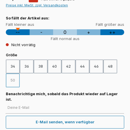
Preise inkl. MwSt. zzgl. Versandkosten
So fällt der Artikel aus:
Fällt kleiner aus
Fällt größer aus
--
-
0
+
++
Fällt normal aus
Nicht vorrätig
auswählen
Größe
34
36
38
40
42
44
46
48
50
(Diese Option ist zurzeit nicht verfügbar.)
Benachrichtige mich, sobald das Produkt wieder auf Lager
ist.
Deine E-Mail
E-Mail senden, wenn verfügbar