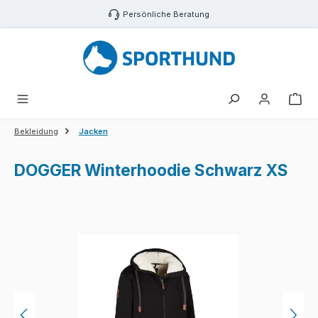
Zum Hauptinhalt springen
Persönliche Beratung
War
Bekleidung
Jacken
DOGGER Winterhoodie Schwarz XS
Bildergalerie überspringen