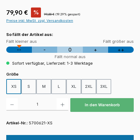
Verkaufspreis:
79,90 €
%
Regulärer Preis:
99,00 €
(19.29% gespart)
Preise inkl. MwSt. zzgl. Versandkosten
So fällt der Artikel aus:
Fällt kleiner aus
Fällt größer aus
--
-
0
+
++
Fällt normal aus
Sofort verfügbar, Lieferzeit: 1-3 Werktage
auswählen
Größe
XS
S
M
L
XL
2XL
3XL
Produkt Anzahl: Gib den gewünschten Wert ein oder benutze die Schaltfläch
In den Warenkorb
Artikel-Nr.:
5700621-XS