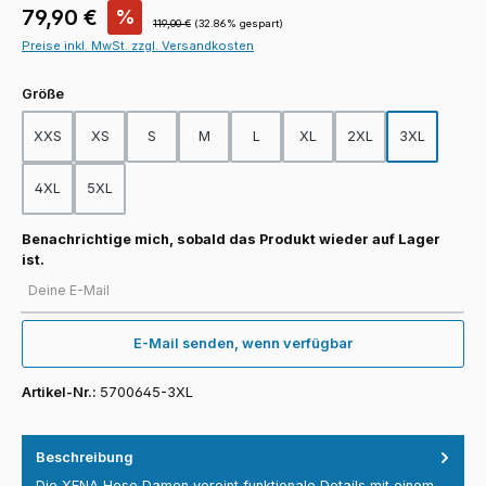
Verkaufspreis:
79,90 €
%
Regulärer Preis:
119,00 €
(32.86% gespart)
Preise inkl. MwSt. zzgl. Versandkosten
auswählen
Größe
XXS
XS
S
M
L
XL
2XL
3XL
4XL
5XL
Benachrichtige mich, sobald das Produkt wieder auf Lager
ist.
Deine E-Mail
E-Mail senden, wenn verfügbar
Artikel-Nr.:
5700645-3XL
Beschreibung
Die XENA Hose Damen vereint funktionale Details mit einem