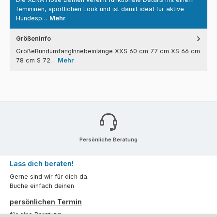
femininen, sportlichen Look und ist damit ideal für aktive
Hundesp…
Mehr
Größeninfo
GrößeBundumfangInnebeinlänge XXS 60 cm 77 cm XS 66 cm
78 cm S 72…
Mehr
Persönliche Beratung
Lass dich beraten!
Gerne sind wir für dich da.
Buche einfach deinen
persönlichen Termin
für eine Beratung.