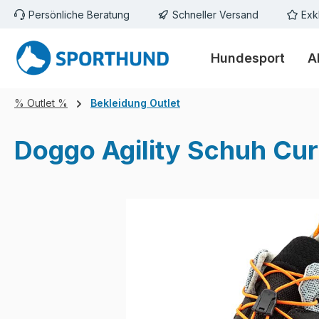
Persönliche Beratung
Schneller Versand
Exk
m Hauptinhalt springen
Zur Suche springen
Zur Hauptnavigation springen
Hundesport
A
% Outlet %
Bekleidung Outlet
Doggo Agility Schuh Cur
Bildergalerie überspringen