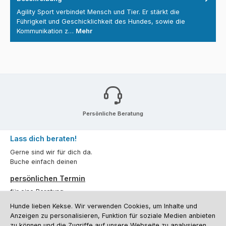
Agility Sport verbindet Mensch und Tier. Er stärkt die
Führigkeit und Geschicklichkeit des Hundes, sowie die
Kommunikation z…
Mehr
Persönliche Beratung
Lass dich beraten!
Gerne sind wir für dich da.
Buche einfach deinen
persönlichen Termin
für eine Beratung.
Hunde lieben Kekse. Wir verwenden Cookies, um Inhalte und
Oder über unser
Kontaktformular
.
Anzeigen zu personalisieren, Funktion für soziale Medien anbieten
zu können und die Zugriffe auf unsere Webseite zu analysieren.