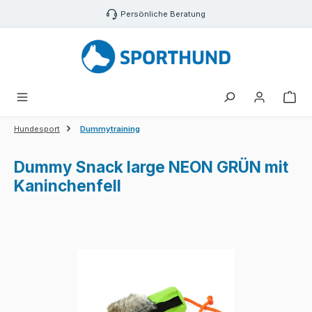
Zum Hauptinhalt springen
Persönliche Beratung
War
Hundesport
Dummytraining
Dummy Snack large NEON GRÜN mit
Kaninchenfell
Bildergalerie überspringen