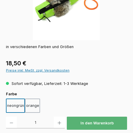
in verschiedenen Farben und Größen
Regulärer Preis:
18,50 €
Preise inkl. MwSt. zzgl. Versandkosten
Sofort verfügbar, Lieferzeit: 1-3 Werktage
auswählen
Farbe
neongrün
orange
Produkt Anzahl: Gib den gewünschten Wert ein oder benutze die Schaltfläch
In den Warenkorb