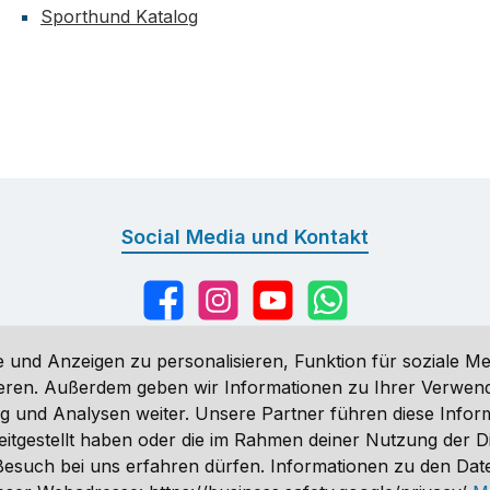
Sporthund Katalog
Social Media und Kontakt
Facebook
Instagram
YouTube
WhatsApp
 und Anzeigen zu personalisieren, Funktion für soziale Me
sieren. Außerdem geben wir Informationen zu Ihrer Verwe
g und Analysen weiter. Unsere Partner führen diese Infor
n
, wenn nicht anders angegeben. Preise vor dem Login werden in Eu
eitgestellt haben oder die im Rahmen deiner Nutzung der 
ähnlich. Änderungen vorbehalten.
n Besuch bei uns erfahren dürfen. Informationen zu den Da
 2026 Sporthund - Alle Rechte vorbehalten. Theme by
ThemeWare