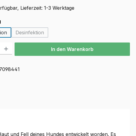
fügbar, Lieferzeit: 1-3 Werktage
auswählen
g
ion
Desinfektion
(Diese Option ist zurzeit nicht verfügbar.)
l: Gib den gewünschten Wert ein oder benutze die Schaltflächen u
In den Warenkorb
7098441
aut und Fell deines Hundes entwickelt worden. Es