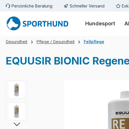
Persönliche Beratung
Schneller Versand
Exk
m Hauptinhalt springen
Zur Suche springen
Zur Hauptnavigation springen
Hundesport
A
Gesundheit
Pflege / Gesundheit
Fellpflege
EQUUSIR BIONIC Regene
Bildergalerie überspringen