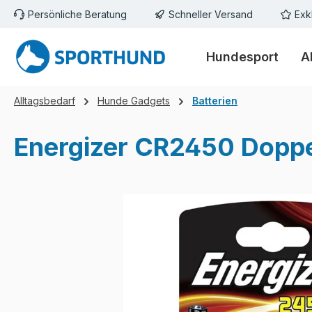
Persönliche Beratung
Schneller Versand
Exk
m Hauptinhalt springen
Zur Suche springen
Zur Hauptnavigation springen
Hundesport
A
Alltagsbedarf
Hunde Gadgets
Batterien
Energizer CR2450 Dopp
Bildergalerie überspringen