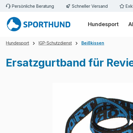
Persönliche Beratung
Schneller Versand
Exk
m Hauptinhalt springen
Zur Suche springen
Zur Hauptnavigation springen
Hundesport
A
Hundesport
IGP-Schutzdienst
Beißkissen
Ersatzgurtband für Revi
Bildergalerie überspringen