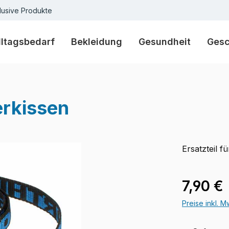
lusive Produkte
lltagsbedarf
Bekleidung
Gesundheit
Ges
erkissen
Ersatzteil f
Regulärer Pr
7,90 €
Preise inkl. 