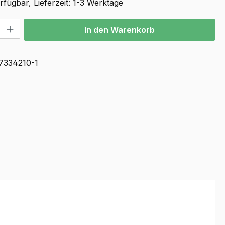
fügbar, Lieferzeit: 1-3 Werktage
l: Gib den gewünschten Wert ein oder benutze die Schaltflächen u
In den Warenkorb
7334210-1