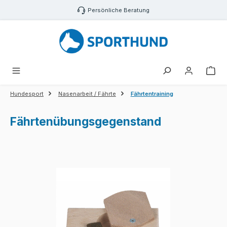
Zum Hauptinhalt springen
Persönliche Beratung
War
Hundesport
Nasenarbeit / Fährte
Fährtentraining
Fährtenübungsgegenstand
Bildergalerie überspringen