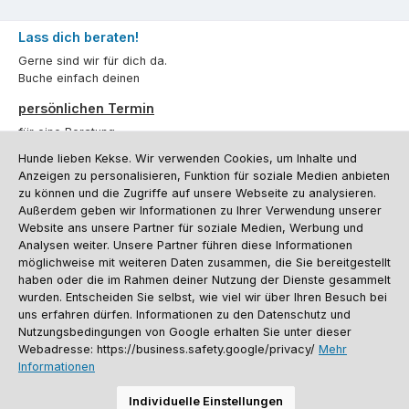
Lass dich beraten!
Gerne sind wir für dich da.
Buche einfach deinen
persönlichen Termin
für eine Beratung.
Hunde lieben Kekse. Wir verwenden Cookies, um Inhalte und
Oder über unser
Kontaktformular
.
Anzeigen zu personalisieren, Funktion für soziale Medien anbieten
zu können und die Zugriffe auf unsere Webseite zu analysieren.
Vertrag widerrufen
Außerdem geben wir Informationen zu Ihrer Verwendung unserer
Website ans unsere Partner für soziale Medien, Werbung und
Analysen weiter. Unsere Partner führen diese Informationen
möglichweise mit weiteren Daten zusammen, die Sie bereitgestellt
Kundenservice
haben oder die im Rahmen deiner Nutzung der Dienste gesammelt
Informationen
wurden. Entscheiden Sie selbst, wie viel wir über Ihren Besuch bei
uns erfahren dürfen. Informationen zu den Datenschutz und
Social Media und Kontakt
Nutzungsbedingungen von Google erhalten Sie unter dieser
Webadresse: https://business.safety.google/privacy/
Mehr
Informationen
Versandinformationen
Zahlungsarten
Vereinsrabatt
Kontakt
Batterieentsorgung
Warenrücksendung
Sporthund Katalog
Individuelle Einstellungen