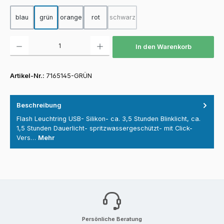
blau
grün
orange
rot
schwarz
(Diese Option ist zurzeit nicht verfüg
Produkt Anzahl: Gib den gewünschten Wert ein oder benutze die Schaltfläch
In den Warenkorb
Artikel-Nr.:
7165145-GRÜN
Beschreibung
Flash Leuchtring USB- Silikon- ca. 3,5 Stunden Blinklicht, ca.
1,5 Stunden Dauerlicht- spritzwassergeschützt- mit Click-
Vers…
Mehr
Persönliche Beratung