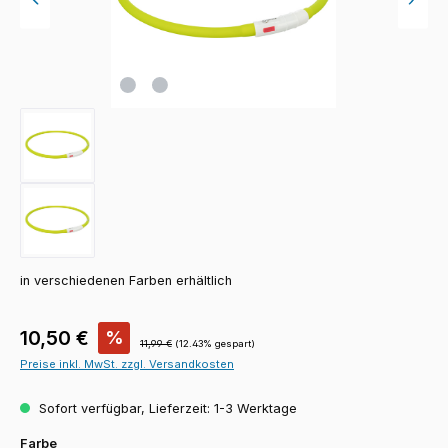
in verschiedenen Farben erhältlich
Verkaufspreis:
10,50 €
%
Regulärer Preis:
11,99 €
(12.43% gespart)
Preise inkl. MwSt. zzgl. Versandkosten
Sofort verfügbar, Lieferzeit: 1-3 Werktage
auswählen
Farbe