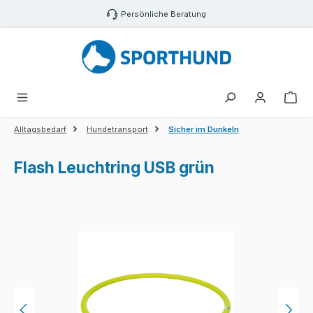
Zum Hauptinhalt springen
Persönliche Beratung
War
Alltagsbedarf
Hundetransport
Sicher im Dunkeln
Flash Leuchtring USB grün
Bildergalerie überspringen