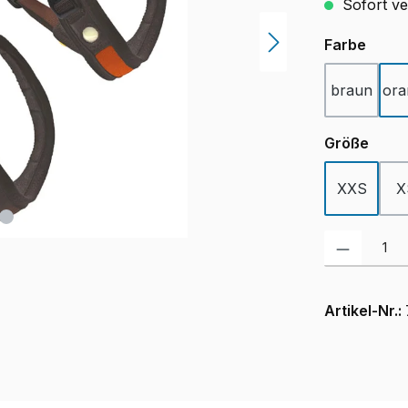
Sofort ver
ausw
Farbe
braun
ora
ausw
Größe
XXS
X
Produkt Anzah
Artikel-Nr.: