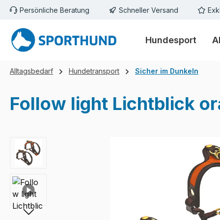
Persönliche Beratung
Schneller Versand
Exk
m Hauptinhalt springen
Zur Suche springen
Zur Hauptnavigation springen
Hundesport
A
Alltagsbedarf
Hundetransport
Sicher im Dunkeln
Follow light Lichtblick 
Bildergalerie überspringen