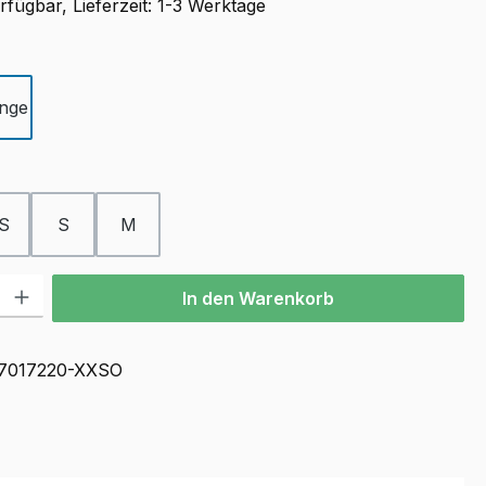
fügbar, Lieferzeit: 1-3 Werktage
ählen
nge
ählen
S
S
M
l: Gib den gewünschten Wert ein oder benutze die Schaltflächen u
In den Warenkorb
7017220-XXSO