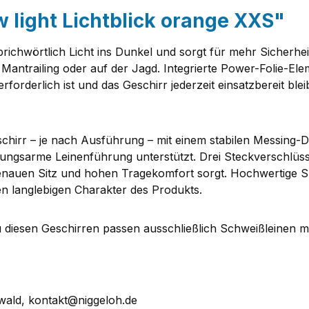
 light Lichtblick orange XXS"
 sprichwörtlich Licht ins Dunkel und sorgt für mehr Sicher
antrailing oder auf der Jagd. Integrierte Power-Folie-Ele
rforderlich ist und das Geschirr jederzeit einsatzbereit blei
eschirr – je nach Ausführung – mit einem stabilen Messin
ehungsarme Leinenführung unterstützt. Drei Steckverschlüs
genauen Sitz und hohen Tragekomfort sorgt. Hochwertige
en langlebigen Charakter des Produkts.
 diesen Geschirren passen ausschließlich Schweißleinen mi
ald, kontakt@niggeloh.de