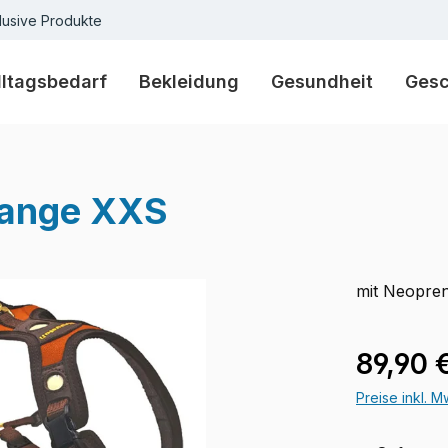
lusive Produkte
lltagsbedarf
Bekleidung
Gesundheit
Ges
orange XXS
mit Neopren
Verkaufspre
89,90 
Preise inkl. 