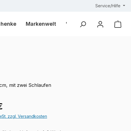
Service/Hilfe
chenke
Markenwelt
% Outlet %
Ware
 cm, mit zwei Schlaufen
eis:
€
MwSt. zzgl. Versandkosten