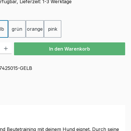
fügbar, Lieferzeit: 1-3 Werktage
ählen
lb
grün
orange
pink
l: Gib den gewünschten Wert ein oder benutze die Schaltflächen u
In den Warenkorb
7425015-GELB
 und Beutetraining mit deinem Hund eignet. Durch seine