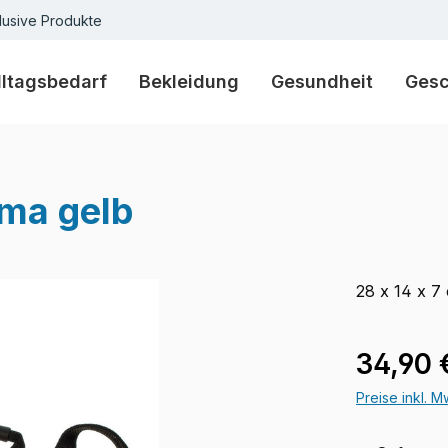
lusive Produkte
lltagsbedarf
Bekleidung
Gesundheit
Ges
ima gelb
28 x 14 x 7
Regulärer Pr
34,90 
Preise inkl. 