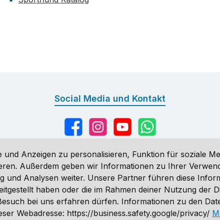
Social Media und Kontakt
Facebook
Instagram
YouTube
WhatsApp
 und Anzeigen zu personalisieren, Funktion für soziale Me
sieren. Außerdem geben wir Informationen zu Ihrer Verwe
g und Analysen weiter. Unsere Partner führen diese Infor
n
, wenn nicht anders angegeben. Preise vor dem Login werden in Eu
eitgestellt haben oder die im Rahmen deiner Nutzung der 
ähnlich. Änderungen vorbehalten.
n Besuch bei uns erfahren dürfen. Informationen zu den Da
 2026 Sporthund - Alle Rechte vorbehalten. Theme by
ThemeWare
ser Webadresse: https://business.safety.google/privacy/
M