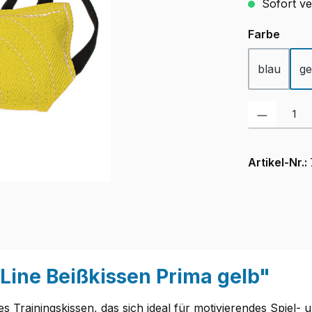
Sofort ver
ausw
Farbe
blau
ge
Produkt Anzah
Artikel-Nr.:
Line Beißkissen Prima gelb"
s Trainingskissen, das sich ideal für motivierendes Spiel-