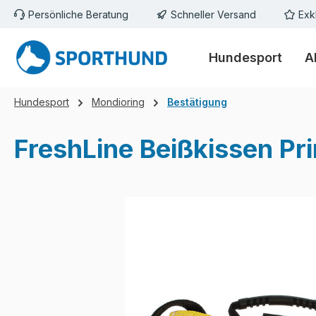
Persönliche Beratung
Schneller Versand
Exk
m Hauptinhalt springen
Zur Suche springen
Zur Hauptnavigation springen
Hundesport
A
Hundesport
Mondioring
Bestätigung
FreshLine Beißkissen Pr
Bildergalerie überspringen