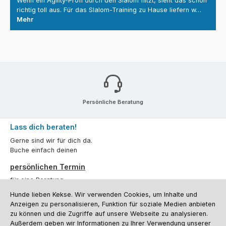
Wenn ein Agility-Profi durch den Slalom flitzt, sieht das schon
richtig toll aus. Für das Slalom-Training zu Hause liefern w…
Mehr
Persönliche Beratung
Lass dich beraten!
Gerne sind wir für dich da.
Buche einfach deinen
persönlichen Termin
für eine Beratung.
Hunde lieben Kekse. Wir verwenden Cookies, um Inhalte und
Oder über unser
Kontaktformular
.
Anzeigen zu personalisieren, Funktion für soziale Medien anbieten
zu können und die Zugriffe auf unsere Webseite zu analysieren.
Vertrag widerrufen
Außerdem geben wir Informationen zu Ihrer Verwendung unserer