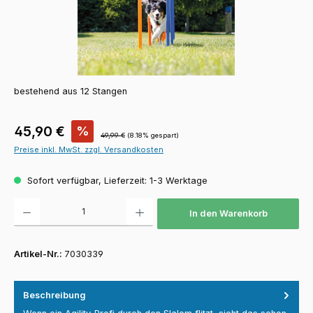
bestehend aus 12 Stangen
Verkaufspreis:
45,90 €
%
Regulärer Preis:
49,99 €
(8.18% gespart)
Preise inkl. MwSt. zzgl. Versandkosten
Sofort verfügbar, Lieferzeit: 1-3 Werktage
Produkt Anzahl: Gib den gewünschten Wert ein oder benutze die Schaltfläch
In den Warenkorb
Artikel-Nr.:
7030339
Beschreibung