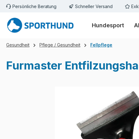
Persönliche Beratung
Schneller Versand
Exk
m Hauptinhalt springen
Zur Suche springen
Zur Hauptnavigation springen
Hundesport
A
Gesundheit
Pflege / Gesundheit
Fellpflege
Furmaster Entfilzungsh
Bildergalerie überspringen