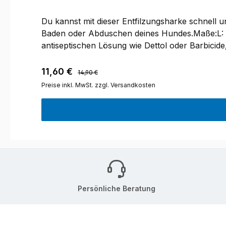
Du kannst mit dieser Entfilzungsharke schnell
Baden oder Abduschen deines Hundes.Maße:L: 15
antiseptischen Lösung wie Dettol oder Barbicid
Regulärer Preis:
Verkaufspreis:
11,60 €
14,90 €
Preise inkl. MwSt. zzgl. Versandkosten
Persönliche Beratung