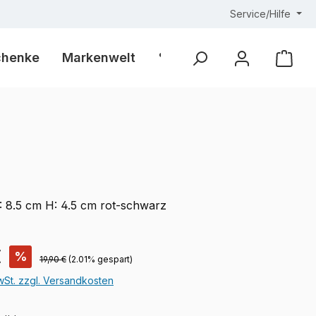
Service/Hilfe
chenke
Markenwelt
% Outlet %
Ware
B: 8.5 cm H: 4.5 cm rot-schwarz
is:
€
%
Regulärer Preis:
19,90 €
(2.01% gespart)
MwSt. zzgl. Versandkosten