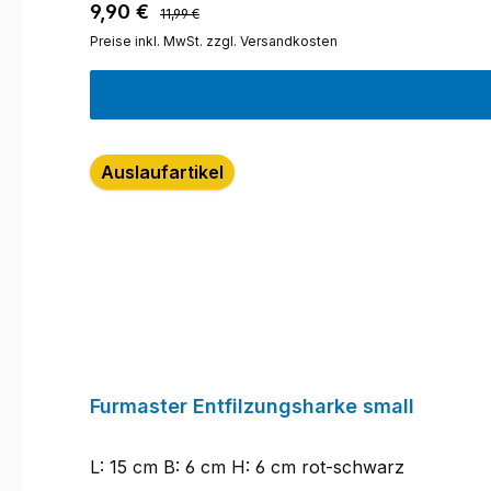
Regulärer Preis:
Verkaufspreis:
9,90 €
11,99 €
Preise inkl. MwSt. zzgl. Versandkosten
Auslaufartikel
Furmaster Entfilzungsharke small
L: 15 cm B: 6 cm H: 6 cm rot-schwarz