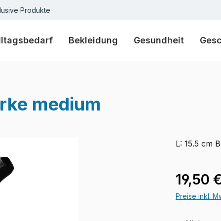
lusive Produkte
lltagsbedarf
Bekleidung
Gesundheit
Ges
arke medium
L: 15.5 cm 
Verkaufspre
19,50 
Preise inkl. 