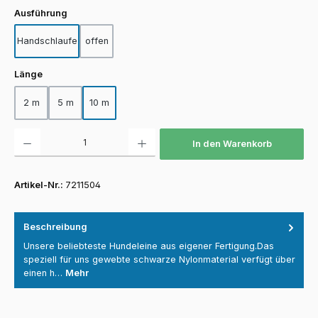
auswählen
Ausführung
Handschlaufe
offen
auswählen
Länge
2 m
5 m
10 m
Produkt Anzahl: Gib den gewünschten Wert ein oder benutze die Schaltfläch
In den Warenkorb
Artikel-Nr.:
7211504
Beschreibung
Unsere beliebteste Hundeleine aus eigener Fertigung.Das
speziell für uns gewebte schwarze Nylonmaterial verfügt über
einen h…
Mehr