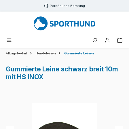
Zum Hauptinhalt springen
Persönliche Beratung
War
Alltagsbedarf
Hundeleinen
Gummierte Leinen
Gummierte Leine schwarz breit 10m
mit HS INOX
Bildergalerie überspringen