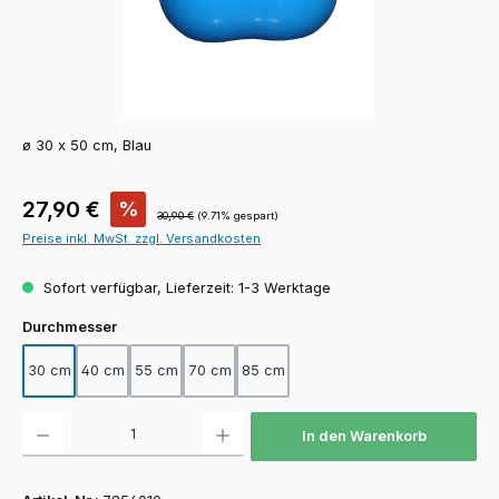
ø 30 x 50 cm, Blau
Verkaufspreis:
27,90 €
%
Regulärer Preis:
30,90 €
(9.71% gespart)
Preise inkl. MwSt. zzgl. Versandkosten
Sofort verfügbar, Lieferzeit: 1-3 Werktage
auswählen
Durchmesser
30 cm
40 cm
55 cm
70 cm
85 cm
Produkt Anzahl: Gib den gewünschten Wert ein oder benutze die Schaltfläch
In den Warenkorb