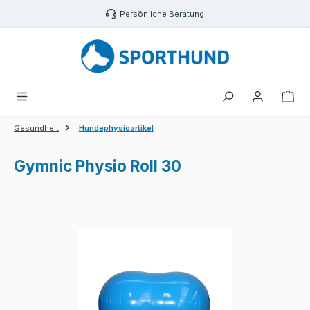
Zum Hauptinhalt springen
Persönliche Beratung
War
Gesundheit
Hundephysioartikel
Gymnic Physio Roll 30
Bildergalerie überspringen