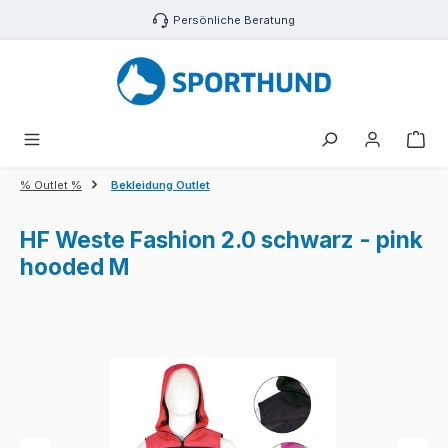
Zum Hauptinhalt springen
Persönliche Beratung
War
% Outlet %
Bekleidung Outlet
HF Weste Fashion 2.0 schwarz - pink
hooded M
Bildergalerie überspringen