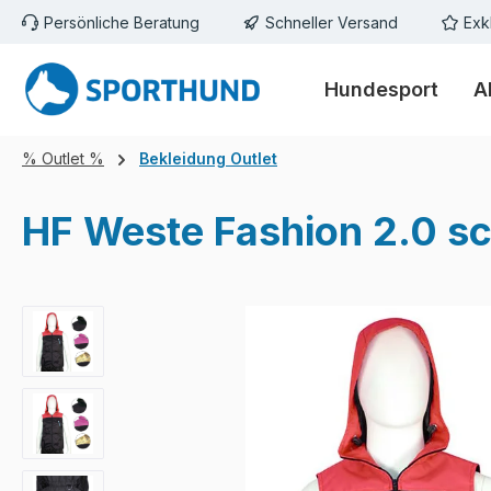
Persönliche Beratung
Schneller Versand
Exk
m Hauptinhalt springen
Zur Suche springen
Zur Hauptnavigation springen
Hundesport
A
% Outlet %
Bekleidung Outlet
HF Weste Fashion 2.0 s
Bildergalerie überspringen