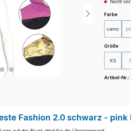
Nicht vor
ausw
Farbe
camo
pi
ausw
Größe
XS
Artikel-Nr.:
ste Fashion 2.0 schwarz - pink
ogo auf der Brust, ideal für die Übergangszeit.