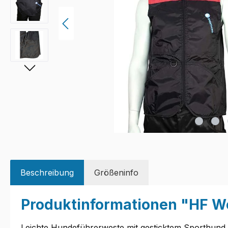
Beschreibung
Größeninfo
Produktinformationen "HF We
Leichte Hundeführerweste mit gesticktem Sporthund L