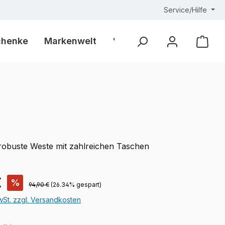
Service/Hilfe
chenke
Markenwelt
% Outlet %
Ware
 robuste Weste mit zahlreichen Taschen
is:
€
%
Regulärer Preis:
94,90 €
(26.34% gespart)
MwSt. zzgl. Versandkosten