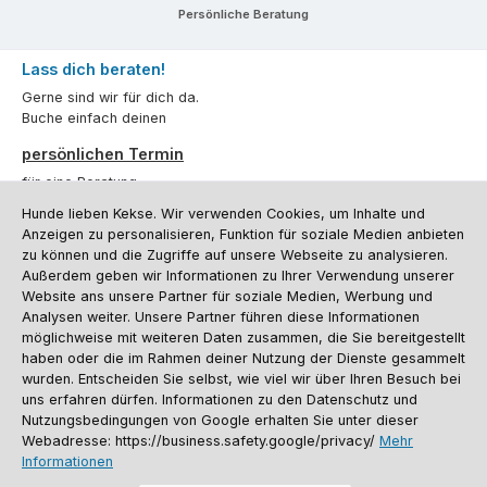
Persönliche Beratung
Lass dich beraten!
Gerne sind wir für dich da.
Buche einfach deinen
persönlichen Termin
für eine Beratung.
Hunde lieben Kekse. Wir verwenden Cookies, um Inhalte und
Oder über unser
Kontaktformular
.
Anzeigen zu personalisieren, Funktion für soziale Medien anbieten
zu können und die Zugriffe auf unsere Webseite zu analysieren.
Vertrag widerrufen
Außerdem geben wir Informationen zu Ihrer Verwendung unserer
Website ans unsere Partner für soziale Medien, Werbung und
Analysen weiter. Unsere Partner führen diese Informationen
möglichweise mit weiteren Daten zusammen, die Sie bereitgestellt
Kundenservice
haben oder die im Rahmen deiner Nutzung der Dienste gesammelt
Informationen
wurden. Entscheiden Sie selbst, wie viel wir über Ihren Besuch bei
uns erfahren dürfen. Informationen zu den Datenschutz und
Social Media und Kontakt
Nutzungsbedingungen von Google erhalten Sie unter dieser
Webadresse: https://business.safety.google/privacy/
Mehr
Informationen
Versandinformationen
Zahlungsarten
Vereinsrabatt
Kontakt
Batterieentsorgung
Warenrücksendung
Sporthund Katalog