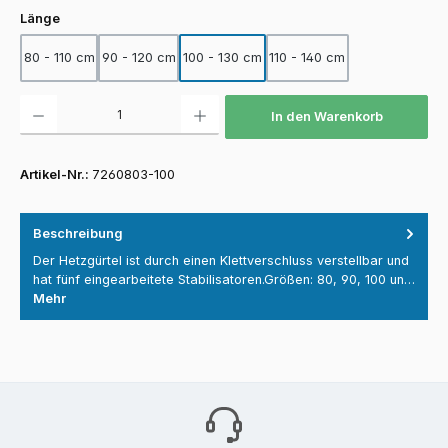
auswählen
Länge
80 - 110 cm
90 - 120 cm
100 - 130 cm
110 - 140 cm
Produkt Anzahl: Gib den gewünschten Wert ein oder benutze die Schaltfläch
In den Warenkorb
Artikel-Nr.:
7260803-100
Beschreibung
Der Hetzgürtel ist durch einen Klettverschluss verstellbar und
hat fünf eingearbeitete Stabilisatoren.Größen: 80, 90, 100 un…
Mehr