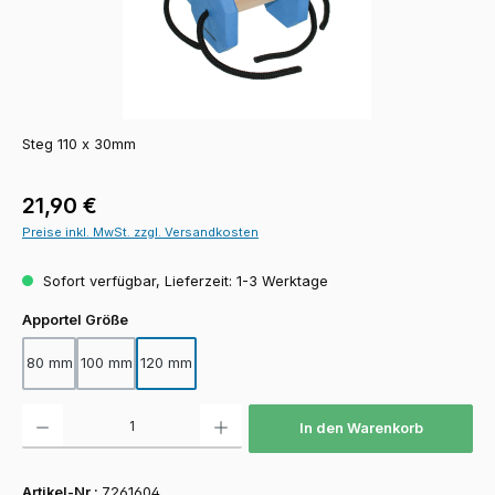
Steg 110 x 30mm
Regulärer Preis:
21,90 €
Preise inkl. MwSt. zzgl. Versandkosten
Sofort verfügbar, Lieferzeit: 1-3 Werktage
auswählen
Apportel Größe
80 mm
100 mm
120 mm
Produkt Anzahl: Gib den gewünschten Wert ein oder benutze die Schaltfläch
In den Warenkorb
Artikel-Nr.:
7261604