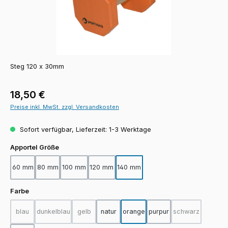
Steg 120 x 30mm
Regulärer Preis:
18,50 €
Preise inkl. MwSt. zzgl. Versandkosten
Sofort verfügbar, Lieferzeit: 1-3 Werktage
auswählen
Apportel Größe
60 mm
80 mm
100 mm
120 mm
140 mm
auswählen
Farbe
blau
dunkelblau
gelb
natur
orange
purpur
schwarz
(Diese Option ist zurzeit nicht verfügbar.)
(Diese Option ist zurzeit nicht verfügbar.)
(Diese Option ist zurzeit nicht verfügbar.)
(Diese Option i