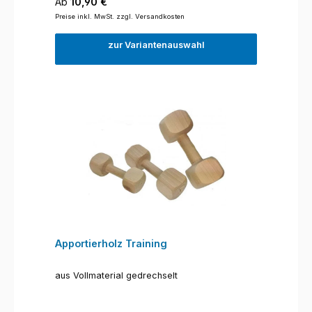
Regulärer Preis:
Ab
10,90 €
Preise inkl. MwSt. zzgl. Versandkosten
zur Variantenauswahl
Apportierholz Training
aus Vollmaterial gedrechselt