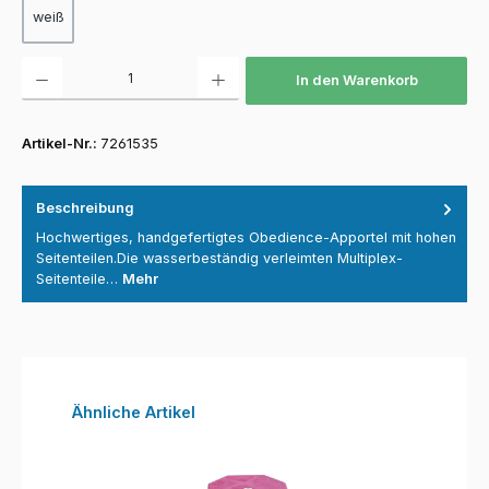
weiß
Produkt Anzahl: Gib den gewünschten Wert ein oder benutze die Schaltfläch
In den Warenkorb
Artikel-Nr.:
7261535
Beschreibung
Hochwertiges, handgefertigtes Obedience-Apportel mit hohen
Seitenteilen.Die wasserbeständig verleimten Multiplex-
Seitenteile…
Mehr
Produktgalerie überspringen
Ähnliche Artikel