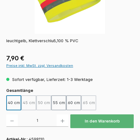
leuchtgelb, Klettverschluß,100 % PVC
Regulärer Preis:
7,90 €
Preise inkl. MwSt. zzgl. Versandkosten
Sofort verfügbar, Lieferzeit: 1-3 Werktage
auswählen
Gesamtlänge
40 cm
45 cm
50 cm
55 cm
60 cm
65 cm
(Diese Option ist zurzeit nicht verfügbar.)
(Diese Option ist zurzeit nicht verfügbar.)
(Diese Option ist zurzeit nicht
Produkt Anzahl: Gib den gewünschten Wert ein oder benutze die Schaltfläch
In den Warenkorb
Artikel-Nr.:
4598110