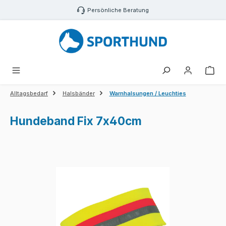
Zum Hauptinhalt springen
Persönliche Beratung
War
Alltagsbedarf
Halsbänder
Warnhalsungen / Leuchties
Hundeband Fix 7x40cm
Bildergalerie überspringen