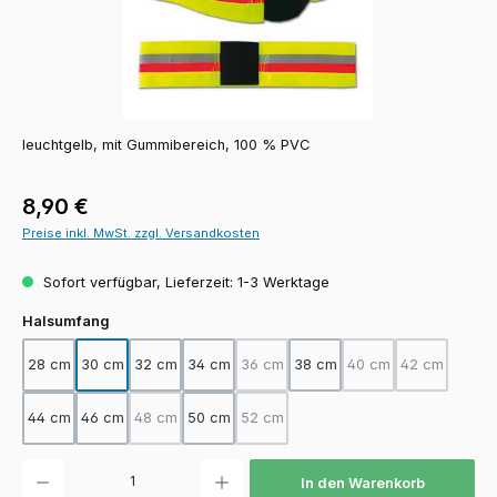
leuchtgelb, mit Gummibereich, 100 % PVC
Regulärer Preis:
8,90 €
Preise inkl. MwSt. zzgl. Versandkosten
Sofort verfügbar, Lieferzeit: 1-3 Werktage
auswählen
Halsumfang
28 cm
30 cm
32 cm
34 cm
36 cm
38 cm
40 cm
42 cm
(Diese Option ist zurzeit nicht verfügba
(Diese Option ist zurz
(Diese Option
44 cm
46 cm
48 cm
50 cm
52 cm
(Diese Option ist zurzeit nicht verfügbar.)
(Diese Option ist zurzeit nicht verfügba
Produkt Anzahl: Gib den gewünschten Wert ein oder benutze die Schaltfläch
In den Warenkorb