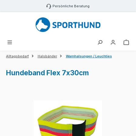
Zum Hauptinhalt springen
Persönliche Beratung
War
Alltagsbedarf
Halsbänder
Warnhalsungen / Leuchties
Hundeband Flex 7x30cm
Bildergalerie überspringen