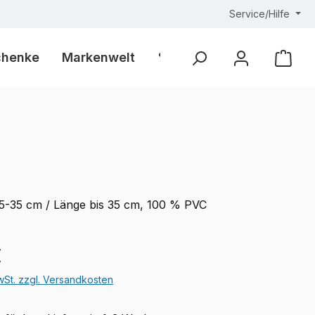
Service/Hilfe
chenke
Markenwelt
% Outlet %
Ware
5-35 cm / Länge bis 35 cm, 100 % PVC
eis:
€
MwSt. zzgl. Versandkosten