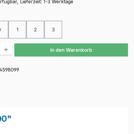
fügbar, Lieferzeit: 1-3 Werktage
ählen
0
1
2
3
l: Gib den gewünschten Wert ein oder benutze die Schaltflächen u
In den Warenkorb
4598099
00"