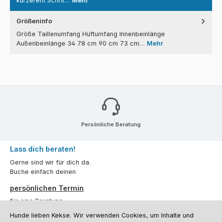
kürzerem Schrit…
Mehr
Größeninfo
Größe Taillenumfang Hüftumfang Innenbeinlänge
Außenbeinlänge 34 78 cm 90 cm 73 cm…
Mehr
Persönliche Beratung
Lass dich beraten!
Gerne sind wir für dich da.
Buche einfach deinen
persönlichen Termin
für eine Beratung.
Hunde lieben Kekse. Wir verwenden Cookies, um Inhalte und
Oder über unser
Kontaktformular
.