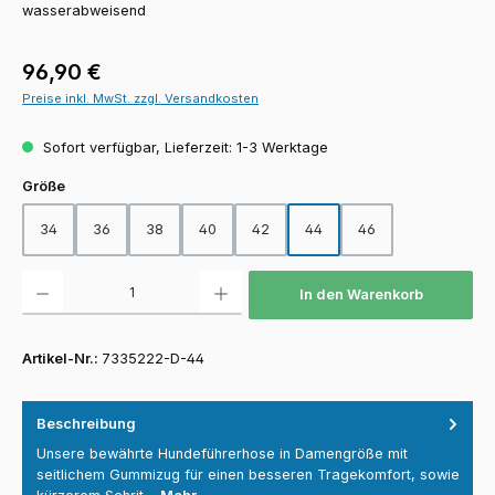
wasserabweisend
Regulärer Preis:
96,90 €
Preise inkl. MwSt. zzgl. Versandkosten
Sofort verfügbar, Lieferzeit: 1-3 Werktage
auswählen
Größe
34
36
38
40
42
44
46
Produkt Anzahl: Gib den gewünschten Wert ein oder benutze die Schaltfläch
In den Warenkorb
Artikel-Nr.:
7335222-D-44
Beschreibung
Unsere bewährte Hundeführerhose in Damengröße mit
seitlichem Gummizug für einen besseren Tragekomfort, sowie