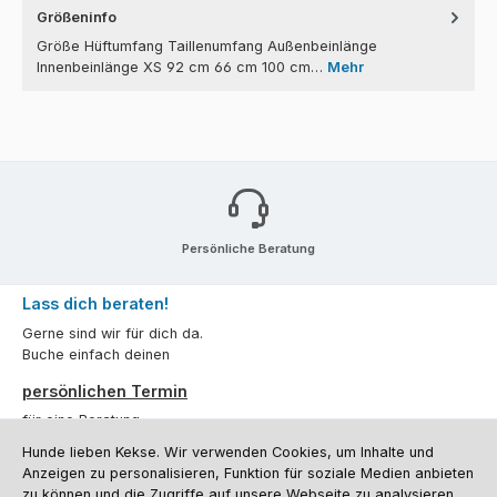
Größeninfo
Größe Hüftumfang Taillenumfang Außenbeinlänge
Innenbeinlänge XS 92 cm 66 cm 100 cm…
Mehr
Persönliche Beratung
Lass dich beraten!
Gerne sind wir für dich da.
Buche einfach deinen
persönlichen Termin
für eine Beratung.
Hunde lieben Kekse. Wir verwenden Cookies, um Inhalte und
Oder über unser
Kontaktformular
.
Anzeigen zu personalisieren, Funktion für soziale Medien anbieten
zu können und die Zugriffe auf unsere Webseite zu analysieren.