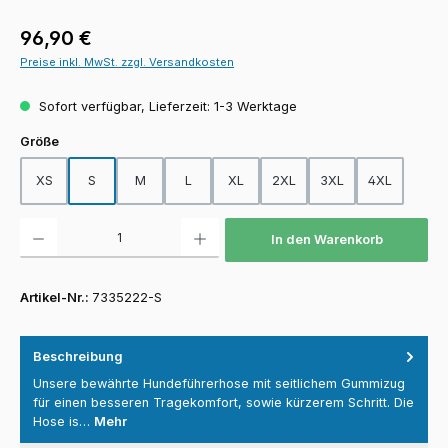
Regulärer Preis:
96,90 €
Preise inkl. MwSt. zzgl. Versandkosten
Sofort verfügbar, Lieferzeit: 1-3 Werktage
auswählen
Größe
XS
S
M
L
XL
2XL
3XL
4XL
Produkt Anzahl: Gib den gewünschten Wert ein oder benutze die Schaltfläch
In den Warenkorb
Artikel-Nr.:
7335222-S
Beschreibung
Unsere bewährte Hundeführerhose mit seitlichem Gummizug
für einen besseren Tragekomfort, sowie kürzerem Schritt. Die
Hose is…
Mehr